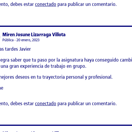
ento, debes estar
conectado
para publicar un comentario.
says:
Miren Josune Lizarraga Villota
Visibilidad:
Pública
20 enero, 2023
s tardes Javier
egra saber que tu paso por la asignatura haya conseguido cambiar
 una gran experiencia de trabajo en grupo.
ejores deseos en tu trayectoria personal y profesional.
ne
ento, debes estar
conectado
para publicar un comentario.