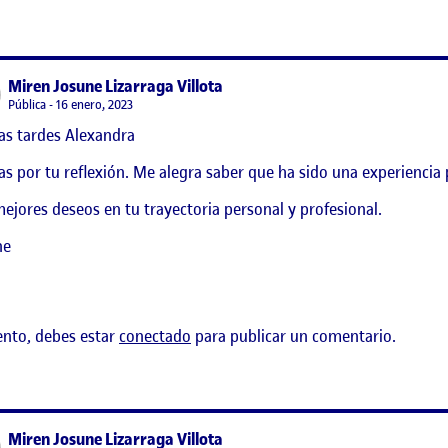
says:
Miren Josune Lizarraga Villota
Visibilidad:
Pública
16 enero, 2023
as tardes Alexandra
ROYECTO
as por tu reflexión. Me alegra saber que ha sido una experiencia 
ejores deseos en tu trayectoria personal y profesional.
ne
ento, debes estar
conectado
para publicar un comentario.
says:
Miren Josune Lizarraga Villota