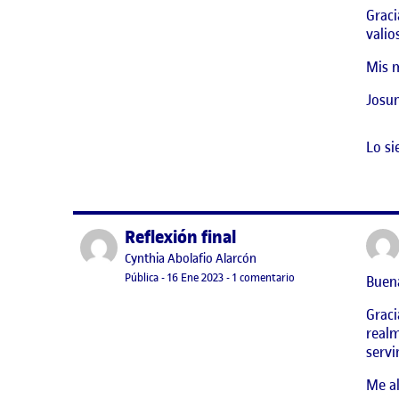
Graci
valio
Mis m
Josu
Lo si
Reflexión final
Publicado por
Publicado por
Cynthia Abolafio Alarcón
Visibilidad:
Fecha de publicación
en Reflexión final
Pública
-
16 Ene 2023
-
1 comentario
Buena
Graci
realm
servi
Me al