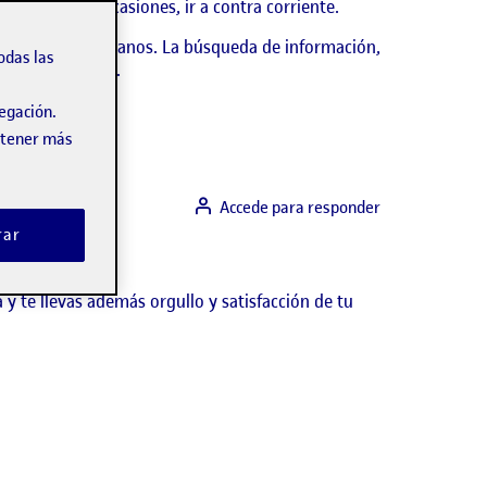
ha hecho, en ocasiones, ir a contra corriente.
s ámbitos cotidianos. La búsqueda de información,
odas las
o y presentación.
vegación.
obtener más
Accede para responder
rar
 y te llevas además orgullo y satisfacción de tu