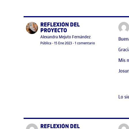
REFLEXIÓN DEL
Publicado por
PROYECTO
Publicado por
Alexandra Mejuto Fernández
Buen
Visibilidad:
Fecha de publicación
en REFLEXIÓN DEL P
Pública
-
15 Ene 2023
-
1 comentario
Graci
Mis m
Josu
Lo si
REFLEXIÓN DEL
Publicado por