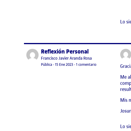
Lo si
Reflexión Personal
Publicado por
Publicado por
Francisco Javier Aranda Rosa
Visibilidad:
Fecha de publicación
en Reflexión Personal
Pública
-
15 Ene 2023
-
1 comentario
Graci
Me al
compa
resul
Mis m
Josu
Lo si