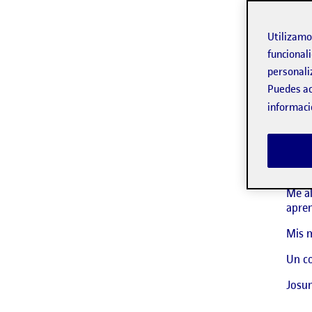
en lí
Ha si
Utilizam
el co
funcionali
Ha si
personali
Puedes ac
Graci
informaci
Buen
Me al
apren
Mis m
Un co
Josu