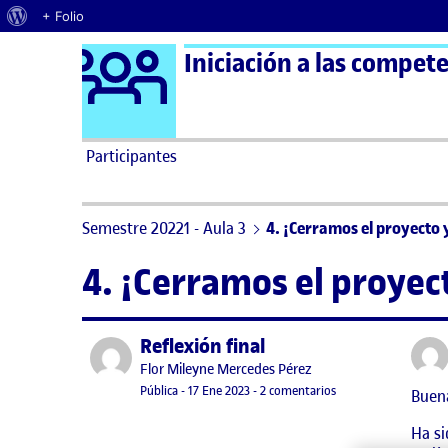
Acerca de WordPress
+ Folio
Logo Ágora
Iniciación a las compete
Saltar al contenido
Participantes
Semestre 20221 - Aula 3
4. ¡Cerramos el proyecto 
4. ¡Cerramos el proyec
Reflexión final
Publicado por
Publicado por
Flor Mileyne Mercedes Pérez
Visibilidad:
Fecha de publicación
17 enero, 2023 11:06 pm
en Reflexión final
Pública
-
17 Ene 2023
-
2 comentarios
Buen
Ha si