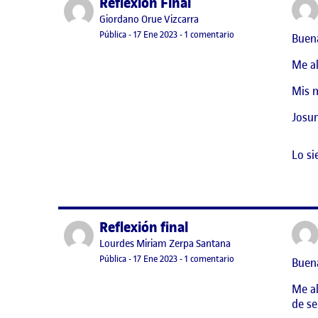
Reflexión Final
Publicado por
Publicado por
Giordano Orue Vizcarra
Visibilidad:
Fecha de publicación
en Reflexión Final
Pública
-
17 Ene 2023
-
1 comentario
Buen
Me al
Mis m
Josu
Lo si
Reflexión final
Publicado por
Publicado por
Lourdes Miriam Zerpa Santana
Visibilidad:
Fecha de publicación
17 enero, 2023 5:41 pm
en Reflexión final
Pública
-
17 Ene 2023
-
1 comentario
Buen
Me al
de se