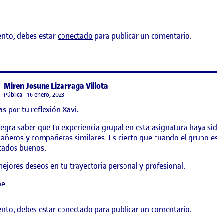
ento, debes estar
conectado
para publicar un comentario.
says:
Miren Josune Lizarraga Villota
Visibilidad:
Pública
16 enero, 2023
as por tu reflexión Xavi.
egra saber que tu experiencia grupal en esta asignatura haya sid
ñeros y compañeras similares. Es cierto que cuando el grupo est
tados buenos.
ejores deseos en tu trayectoria personal y profesional.
ne
ento, debes estar
conectado
para publicar un comentario.