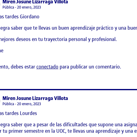
says:
Miren Josune Lizarraga Villota
Visibilidad:
Pública
20 enero, 2023
as tardes Giordano
egra saber que te llevas un buen aprendizaje práctico y una bue
ejores deseos en tu trayectoria personal y profesional.
ne
ento, debes estar
conectado
para publicar un comentario.
says:
Miren Josune Lizarraga Villota
Visibilidad:
Pública
20 enero, 2023
as tardes Lourdes
egra saber que a pesar de las dificultades que supone una asig
r tu primer semestre en la UOC, te llevas una aprendizaje y una e