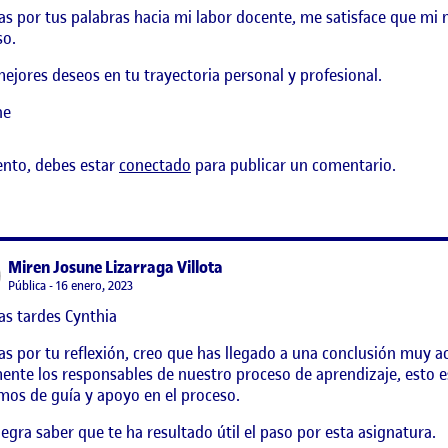
as por tus palabras hacia mi labor docente, me satisface que mi
so.
ejores deseos en tu trayectoria personal y profesional.
ne
ento, debes estar
conectado
para publicar un comentario.
says:
Miren Josune Lizarraga Villota
Visibilidad:
Pública
16 enero, 2023
s tardes Cynthia
as por tu reflexión, creo que has llegado a una conclusión muy 
ente los responsables de nuestro proceso de aprendizaje, esto es
mos de guía y apoyo en el proceso.
egra saber que te ha resultado útil el paso por esta asignatura.