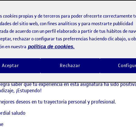
nea. El no conocernos, el no conocer puntos fuertes y débiles, me 
do un trabajo muy rico en conocimientos, para aplicar en mucho
os
cookies
propias y de terceros para poder ofrecerte correctamente t
ntrastar distintas fuentes, el uso de varias plataformas de trabaj
dades del sitio web, con fines analíticos y para mostrarte publicidad
do un placer conocer a mis compañeras/o.
zada de acuerdo con un perfil elaborado a partir de tus hábitos de na
eptar, rechazar o configurar tus preferencias haciendo clic abajo, u 
as, un saludo.
ón en nuestra
política de cookies.
says:
Miren Josune Lizarraga Villota
Visibilidad:
Pública
20 enero, 2023
Aceptar
Rechazar
Configu
as tardes Mileyne
egra saber que tu experiencia en esta asignatura ha sido positiva
dizaje, ¡Estupendo!
ejores deseos en tu trayectoria personal y profesional.
rdial saludo
ne