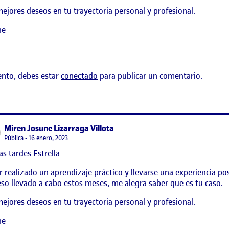
ejores deseos en tu trayectoria personal y profesional.
ne
ento, debes estar
conectado
para publicar un comentario.
says:
Miren Josune Lizarraga Villota
Visibilidad:
Pública
16 enero, 2023
s tardes Estrella
 realizado un aprendizaje práctico y llevarse una experiencia po
so llevado a cabo estos meses, me alegra saber que es tu caso.
ejores deseos en tu trayectoria personal y profesional.
ne