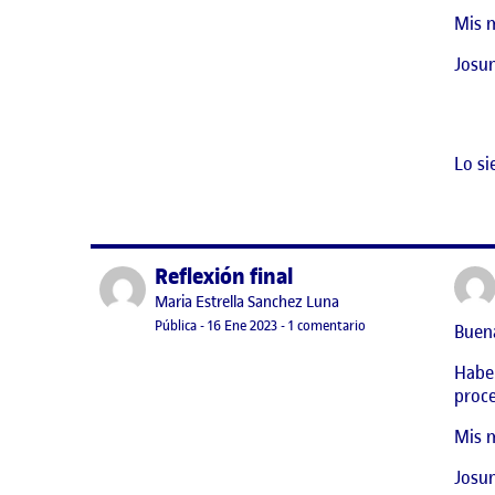
Mis m
Josu
Lo si
Reflexión final
Publicado por
Publicado por
Maria Estrella Sanchez Luna
Visibilidad:
Fecha de publicación
en Reflexión final
Pública
-
16 Ene 2023
-
1 comentario
Buena
Haber
proce
Mis m
Josu