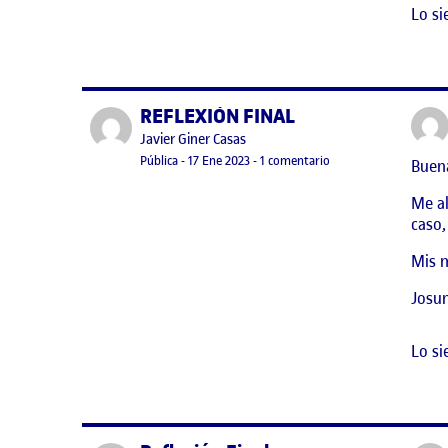
Lo si
REFLEXIÓN FINAL
Publicado por
Publicado por
Javier Giner Casas
Visibilidad:
Fecha de publicación
en REFLEXIÓN FINAL
Pública
-
17 Ene 2023
-
1 comentario
Buena
Me al
caso,
Mis m
Josu
Lo si