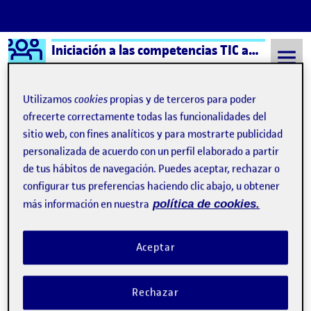
Logo Ágora
Iniciación a las competencias TIC aula 3
Saltar al contenido
Utilizamos
cookies
propias y de terceros para poder
ofrecerte correctamente todas las funcionalidades del
sitio web, con fines analíticos y para mostrarte publicidad
Semestre 20221 - Aula 3
Javier Giner Casas
personalizada de acuerdo con un perfil elaborado a partir
Javier Giner Casas
de tus hábitos de navegación. Puedes aceptar, rechazar o
configurar tus preferencias haciendo clic abajo, u obtener
más información en nuestra
política de cookies.
REFLEXIÓN FINAL
Publicado por
Publicado por
Javier Giner Casas
Visibilidad:
Fecha de publicación
en REFLEXIÓN FINAL
Pública
-
17 Ene 2023
-
1 comentario
Aceptar
Buenas tardes compañeros y compañeras, al igual que todo
comienza también acaba. En el día de hoy termina nuestro
Rechazar
aprendizaje en la asignatura de (TIC) y con ello nos llevamos una
experiencia que nos ha aportado conocimientos, capacidades y