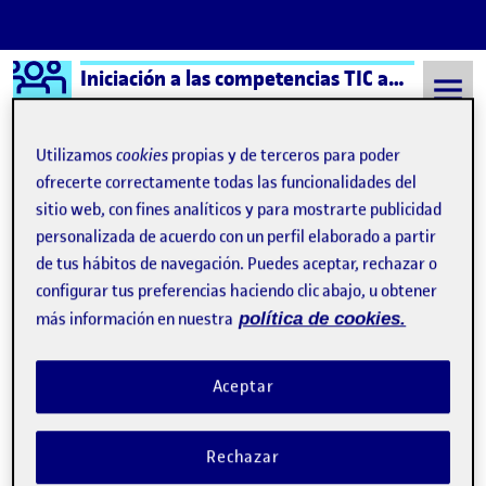
Logo Ágora
Iniciación a las competencias TIC aula 3
Saltar al contenido
Utilizamos
cookies
propias y de terceros para poder
ofrecerte correctamente todas las funcionalidades del
sitio web, con fines analíticos y para mostrarte publicidad
Semestre 20221 - Aula 3
Francisco Javier Aranda Rosa
personalizada de acuerdo con un perfil elaborado a partir
Francisco Javier Aranda
de tus hábitos de navegación. Puedes aceptar, rechazar o
configurar tus preferencias haciendo clic abajo, u obtener
Rosa
más información en nuestra
política de cookies.
Reflexión Personal
Publicado por
Aceptar
Publicado por
Francisco Javier Aranda Rosa
Visibilidad:
Fecha de publicación
en Reflexión Personal
Pública
-
15 Ene 2023
-
1 comentario
Rechazar
Buenos dias compañeros! Ya llevo unos cuantos trimestres en la
UOC, y esta no es la primera vez que tengo que hacer un grupo