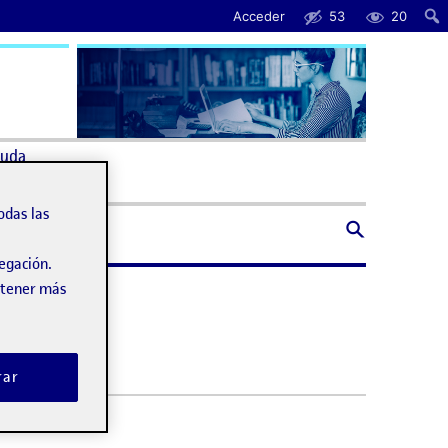
Acceder
53
20
uda
odas las
vegación.
obtener más
rar