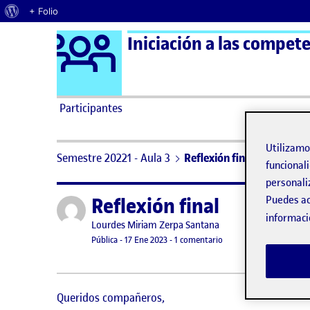
Acerca de WordPress
+ Folio
Logo Ágora
Iniciación a las compete
Saltar al contenido
Participantes
Utilizam
Semestre 20221 - Aula 3
Reflexión final
funcionali
personali
Reflexión final
Puedes ac
Publicado por
informaci
Publicado por
Lourdes Miriam Zerpa Santana
Visibilidad:
Fecha de publicación
17 enero, 2023 5:41 pm
en Reflexión final
Pública
-
17 Ene 2023
-
1 comentario
Queridos compañeros,