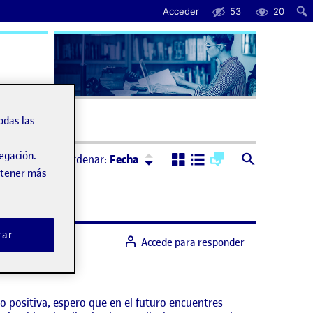
Acceder
53
20
uda
odas las
Ordenar:
Descendente
vegación.
Ordenar:
Fecha
obtener más
rar
Accede para responder
o positiva, espero que en el futuro encuentres