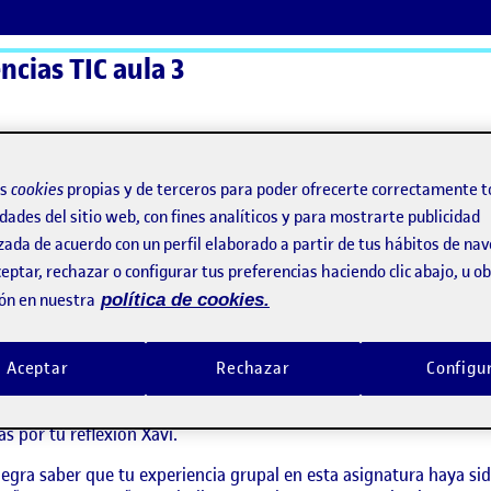
ncias TIC aula 3
ActiFolios
Ay
os
cookies
propias y de terceros para poder ofrecerte correctamente t
dades del sitio web, con fines analíticos y para mostrarte publicidad
zada de acuerdo con un perfil elaborado a partir de tus hábitos de na
eptar, rechazar o configurar tus preferencias haciendo clic abajo, u 
ón en nuestra
política de cookies.
Aceptar
Rechazar
Configu
says:
Miren Josune Lizarraga Villota
Visibilidad:
Pública
16 enero, 2023
as por tu reflexión Xavi.
egra saber que tu experiencia grupal en esta asignatura haya sid