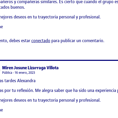
ñeros y compañeras similares. Es cierto que cuando el grupo est
tados buenos.
ejores deseos en tu trayectoria personal y profesional.
ne
ento, debes estar
conectado
para publicar un comentario.
says:
Miren Josune Lizarraga Villota
Visibilidad:
Pública
16 enero, 2023
as tardes Alexandra
ROYECTO
as por tu reflexión. Me alegra saber que ha sido una experiencia 
ejores deseos en tu trayectoria personal y profesional.
ne