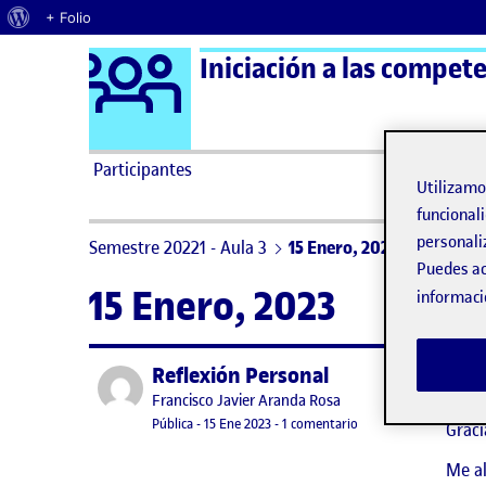
Acerca de WordPress
+ Folio
Logo Ágora
Iniciación a las compete
Saltar al contenido
Participantes
Utilizam
funcionali
personali
Semestre 20221 - Aula 3
15 Enero, 2023
Puedes ac
15 Enero, 2023
informaci
Reflexión Personal
Publicado por
Publicado por
Francisco Javier Aranda Rosa
Visibilidad:
Fecha de publicación
en Reflexión Personal
Pública
-
15 Ene 2023
-
1 comentario
Graci
Me al