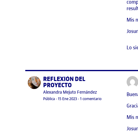
compa
resul
Mis m
Josu
Lo si
REFLEXIÓN DEL
Publicado por
PROYECTO
Publicado por
Alexandra Mejuto Fernández
Buen
Visibilidad:
Fecha de publicación
en REFLEXIÓN DEL P
Pública
-
15 Ene 2023
-
1 comentario
Graci
Mis m
Josu